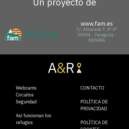
Un proyecto de
www.fam.es
C/. Albareda 7, 4º 4ª
50004 - Zaragoza -
ESPAÑA
Webcams
CONTACTO
Circuitos
Seguridad
POLÍTICA DE
PRIVACIDAD
Así funcionan los
refugios
POLÍTICA DE