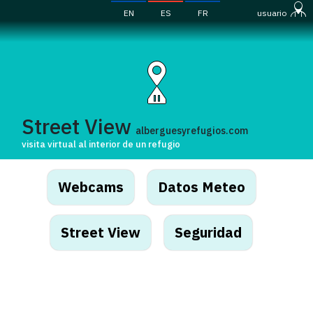
EN
ES
FR
usuario
Street View
alberguesyrefugios.com
visita virtual al interior de un refugio
Webcams
Datos Meteo
Street View
Seguridad