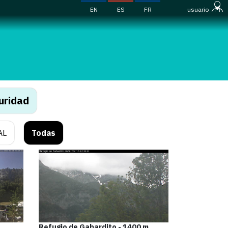
EN
ES
FR
usuario
uridad
AL
Todas
Refugio de Gabardito - 1400 m