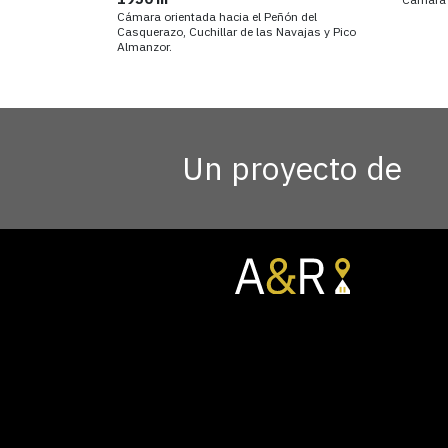
Cámara orientada hacia el Peñón del
Casquerazo, Cuchillar de las Navajas y Pico
Almanzor.
Un proyecto de