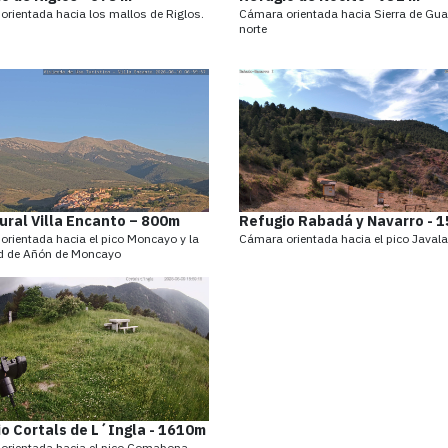
rientada hacia los mallos de Riglos.
Cámara orientada hacia Sierra de Gua
norte
ural Villa Encanto – 800m
Refugio Rabadá y Navarro - 
rientada hacia el pico Moncayo y la
Cámara orientada hacia el pico Javal
ad de Añón de Moncayo
o Cortals de L´Ingla - 1610m
 orientada hacia el pico Comabona