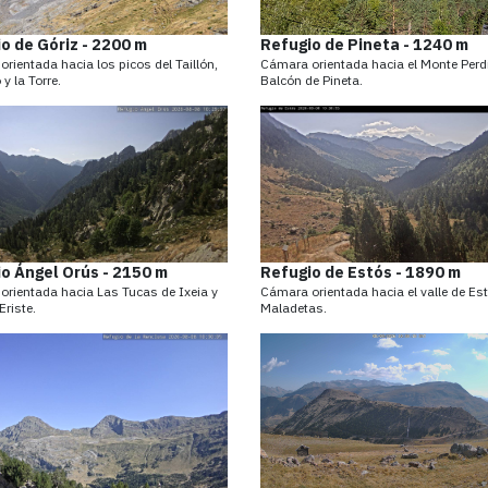
o de Góriz - 2200 m
Refugio de Pineta - 1240 m
rientada hacia los picos del Taillón,
Cámara orientada hacia el Monte Perd
y la Torre.
Balcón de Pineta.
o Ángel Orús - 2150 m
Refugio de Estós - 1890 m
rientada hacia Las Tucas de Ixeia y
Cámara orientada hacia el valle de Es
Eriste.
Maladetas.