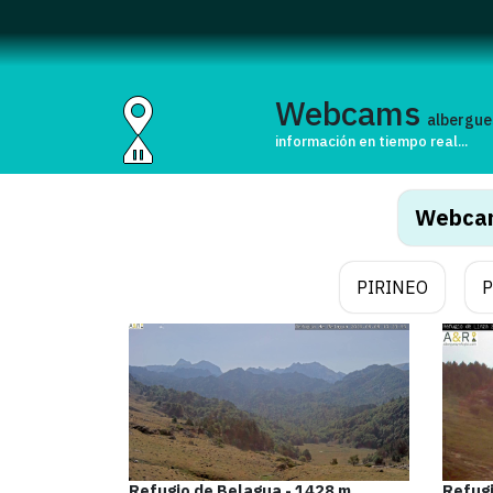
Webcams
albergue
información en tiempo real...
Webca
PIRINEO
P
Refugio de Belagua - 1428 m
Refugi