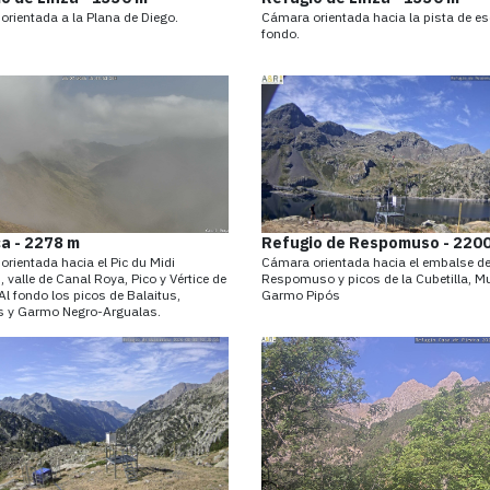
rientada a la Plana de Diego.
Cámara orientada hacia la pista de es
fondo.
a - 2278 m
Refugio de Respomuso - 220
rientada hacia el Pic du Midi
Cámara orientada hacia el embalse d
 valle de Canal Roya, Pico y Vértice de
Respomuso y picos de la Cubetilla, M
Al fondo los picos de Balaitus,
Garmo Pipós
os y Garmo Negro-Argualas.