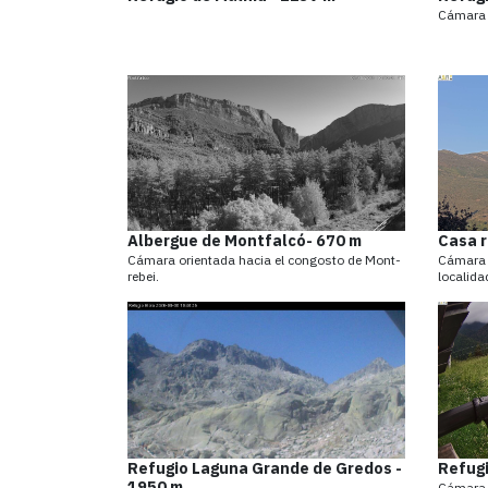
Cámara o
Albergue de Montfalcó- 670 m
Casa r
Cámara orientada hacia el congosto de Mont-
Cámara o
rebei.
localid
Refugio Laguna Grande de Gredos -
Refugi
1950 m
Cámara