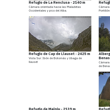
Refugio de La Renclusa - 2140 m
Refugi
Cámara orientada hacia las Maladetas
Cámara o
Occidentales y pico del Alba.
Portilló
Refugio de Cap de Llauset - 2425 m
Alber
Benas
Vista Sur: Ibón de Botornás y Ubaga de
llauset
Cámara o
de Bena
Refugio de Malniu - 2139 m
Refugi