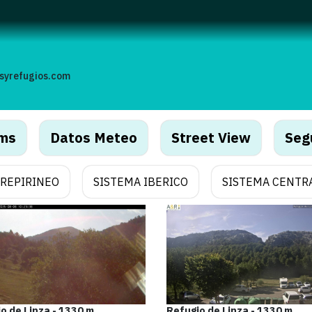
syrefugios.com
ms
Datos Meteo
Street View
Seg
REPIRINEO
SISTEMA IBERICO
SISTEMA CENTR
o de Linza - 1330 m
Refugio de Linza - 1330 m