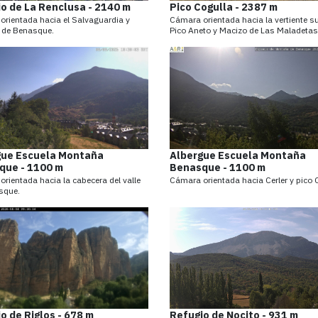
o de La Renclusa - 2140 m
Pico Cogulla - 2387 m
rientada hacia el Salvaguardia y
Cámara orientada hacia la vertiente su
n de Benasque.
Pico Aneto y Macizo de Las Maladetas
gue Escuela Montaña
Albergue Escuela Montaña
que - 1100 m
Benasque - 1100 m
rientada hacia la cabecera del valle
Cámara orientada hacia Cerler y pico C
sque.
o de Riglos - 678 m
Refugio de Nocito - 931 m