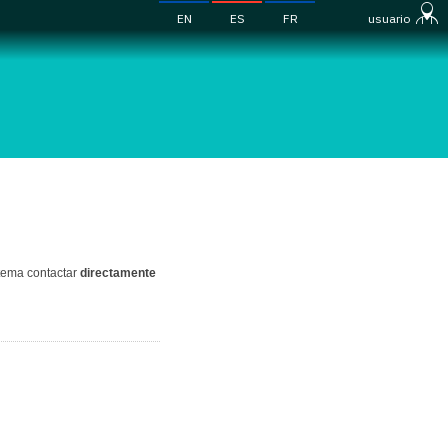
EN
ES
FR
usuario