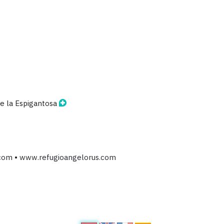
de la Espigantosa
.com
•
www.refugioangelorus.com