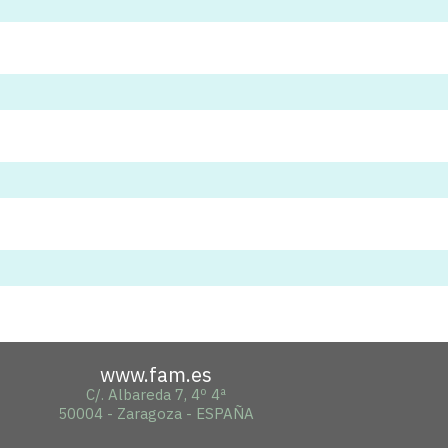
www.fam.es
C/. Albareda 7, 4º 4ª
50004 - Zaragoza - ESPAÑA