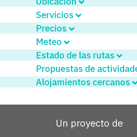
Ubicación
Servicios
Precios
Meteo
Estado de las rutas
Propuestas de activida
Alojamientos cercanos
Un proyecto de